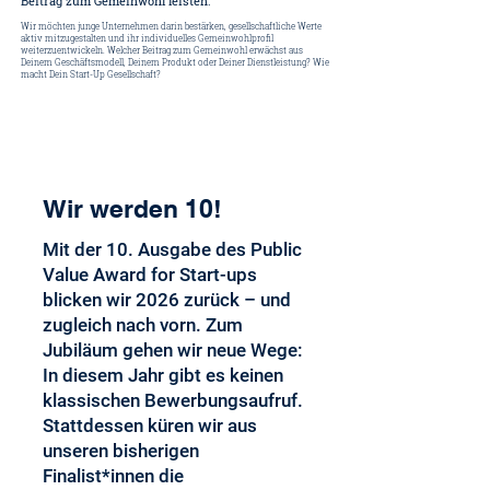
Beitrag zum Gemeinwohl leisten.
Wir möchten junge Unternehmen darin bestärken, gesellschaftliche Werte
aktiv mitzugestalten und ihr individuelles Gemeinwohlprofil
weiterzuentwickeln. ​Welcher Beitrag zum Gemeinwohl erwächst aus
Deinem Geschäftsmodell, Deinem Produkt oder Deiner Dienstleistung? Wie
macht Dein Start-Up Gesellschaft?
Wir werden 10!
Mit der 10. Ausgabe des Public
Value Award for Start-ups
blicken wir 2026 zurück – und
zugleich nach vorn. Zum
Jubiläum gehen wir neue Wege:
In diesem Jahr gibt es keinen
klassischen Bewerbungsaufruf.
Stattdessen küren wir aus
unseren bisherigen
Finalist*innen die