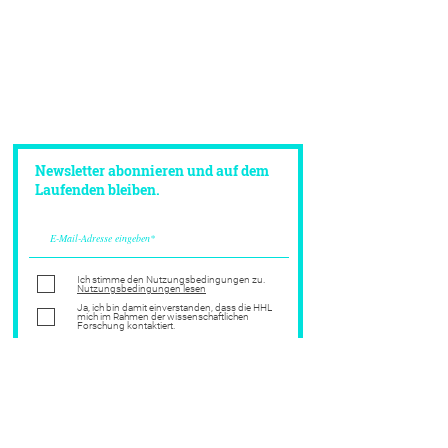
Newsletter abonnieren und auf dem
Laufenden bleiben.
Ich stimme den Nutzungsbedingungen zu.
Nutzungsbedingungen lesen
Ja, ich bin damit einverstanden, dass die HHL
mich im Rahmen der wissenschaftlichen
Forschung kontaktiert.
JETZT ABONNIEREN